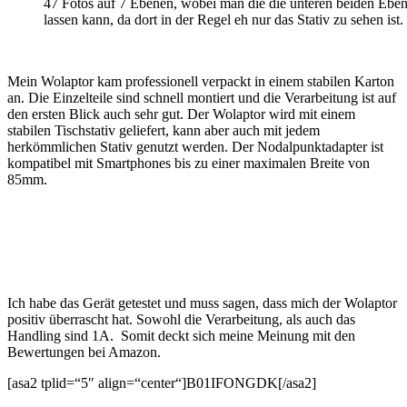
47 Fotos auf 7 Ebenen, wobei man die die unteren beiden Ebe
lassen kann, da dort in der Regel eh nur das Stativ zu sehen ist.
Mein Wolaptor kam professionell verpackt in einem stabilen Karton
an. Die Einzelteile sind schnell montiert und die Verarbeitung ist auf
den ersten Blick auch sehr gut. Der Wolaptor wird mit einem
stabilen Tischstativ geliefert, kann aber auch mit jedem
herkömmlichen Stativ genutzt werden. Der Nodalpunktadapter ist
kompatibel mit Smartphones bis zu einer maximalen Breite von
85mm.
Ich habe das Gerät getestet und muss sagen, dass mich der Wolaptor
positiv überrascht hat. Sowohl die Verarbeitung, als auch das
Handling sind 1A. Somit deckt sich meine Meinung mit den
Bewertungen bei Amazon.
[asa2 tplid=“5″ align=“center“]B01IFONGDK[/asa2]