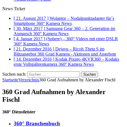
News Ticker
[ 21. August 2017 ]
Wolaptor – Nodalpunktadapter für´s
Smartphone
360° Kamera News
[ 30. März 2017 ]
Samsung Gear 360 – 2. Generation im
Anmarsch
360° Kamera News
[ 4. Januar 2017 ]
(Sphere) – 360° Videos mit einer DSLR
360° Kamera News
[ 21. Dezember 2016 ]
Dejavu – Ricoh Theta S im
Blitzangebot
360 Grad Kamera - Aktionen und Angebote
[ 14. Dezember 2016 ]
Kodak Pixpro 4KVR360 – Kodaks
erste Vollspährenkamera
360° Kamera News
Suchen nach:
Startseite
Verzeichnis
360 Grad Aufnahmen by Alexander Fischl
360 Grad Aufnahmen by Alexander
Fischl
360° Dienstleister
360° Branchenbuch